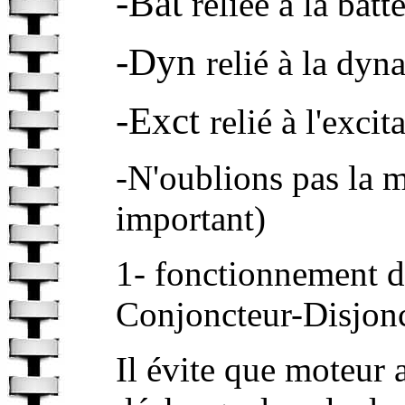
-Bat
reliée à la batte
-Dyn
relié à la dy
-Exct
relié à l'exci
-N'oublions pas la 
important)
1- fonctionnement de 
Conjoncteur-Disjonc
Il évite que moteur a